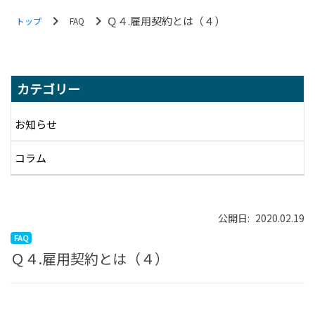
chevron_right
chevron_right
Ｑ４.雇用契約とは（４）
トップ
FAQ
MENU
カテゴリー
お知らせ
コラム
公開日:
2020.02.19
FAQ
Ｑ４.雇用契約とは（４）