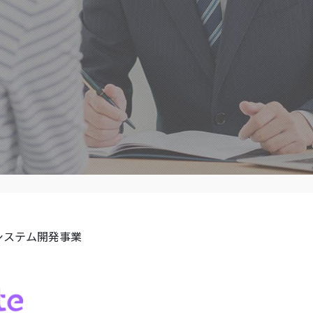
札幌オフ
011-222-94
平日 9:00 – 18
個人のお客様
法人のお客様
報酬と費用
PERSONAL
CORPORATE
FEE
システム開発事業