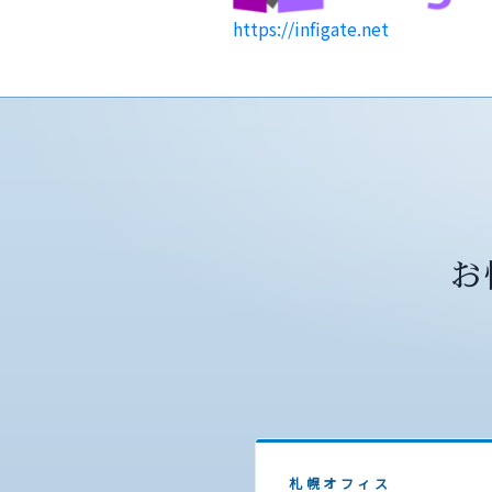
https://infigate.net
お
札幌オフィス